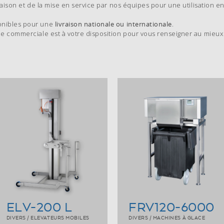
raison et de la mise en service par nos équipes pour une utilisation e
onibles pour une
livraison nationale ou internationale
.
pe commerciale est à votre disposition pour vous renseigner au mieux
ELV-200 L
FRV120-6000
DIVERS / ELEVATEURS MOBILES
DIVERS / MACHINES À GLACE