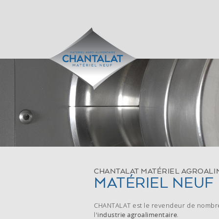
CUISSON
DÉCOUPE
FOURS
CUBEUSES
FRITEUSES
GRIGNOTEUSES
MARMITES
GUILLOTINES
SAUTEUSES
SÉPARATRICES
TURBO-CUISEURS
TRANCHEURS
CHANTALAT MATÉRIEL AGROALI
MATÉRIEL NEUF
CHANTALAT est le revendeur de nombreu
l'
industrie agroalimentaire
.