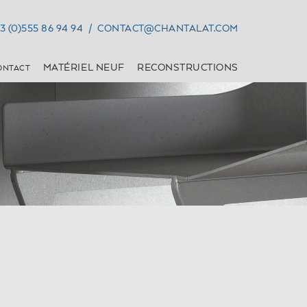
3 (0)555 86 94 94
/
CONTACT@CHANTALAT.COM
MATÉRIEL NEUF
RECONSTRUCTIONS
ONTACT
SAUMURAGE
DIVERS
ARATTES
ELEVATEURS FIXES
NJECTEUSES
ELEVATEURS
MOBILES
MACHINES À GLACE
TABLES INOX