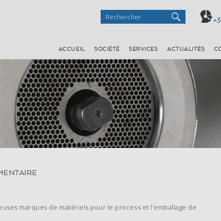
+3
ACCUEIL
SOCIÉTÉ
SERVICES
ACTUALITÉS
C
EMBALLAGE
LAVAGE
PRÉPARATION
BACS DE
CABINES DE LAVAGE
CUTTERS
B
RÉTRACTION
LAVEUSES
FORMEUSES
I
MACHINES SOUS-
TUNNELS DE LAVAGE
HACHOIRS
VIDE
MÉLANGEURS
PANEUSES
POUSSOIRS
MENTAIRE
ses marques de matériels pour le process et l'emballage de