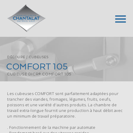
DÉCOUPE
/
CUBEUSES
CUISSON
DÉCOUPE
EMBALLAGE
LAVAGE
PRÉPARATION
SAUMURAGE
DIVERS
COMFORT 105
FOURS
CUBEUSES
BACS
CABINES
CUTTERS
BARATTES
ELEVATEURS
CUBEUSE DICR® COMFORT 105
FRITEUSES
GRIGNOTEUSES
DE
DE
FORMEUSES
INJECTEUSES
FIXES
MARMITES
GUILLOTINES
RÉTRACTION
LAVAGE
HACHOIRS
ELEVATEURS
SAUTEUSES
SÉPARATRICES
MACHINES
LAVEUSES
MÉLANGEURS
MOBILES
Les cubeuses COMFORT sont parfaitement adaptées pour
TURBO-
TRANCHEURS
SOUS-
TUNNELS
PANEUSES
MACHINES
trancher des viandes, fromages, légumes, fruits, oeufs,
CUISEURS
VIDE
DE
POUSSOIRS
À
poissons et une variété d'autres produits. La chambre de
LAVAGE
GLACE
travail extra-longue fournit une production à haut débit avec
TABLES
un minimum de travail préparatoire.
INOX
. Fonctionnement de la machine par automate